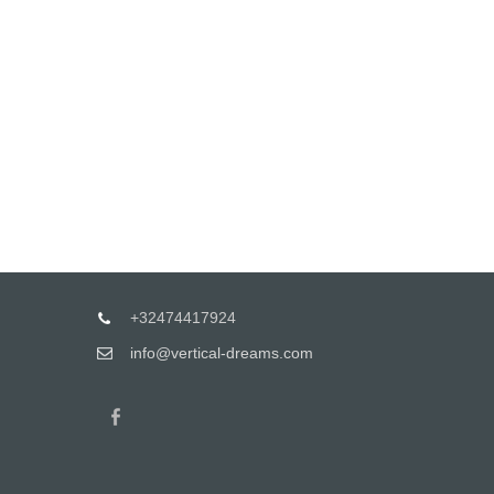
+32474417924
info@vertical-dreams.com