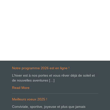
Notre programme 2026 est en ligne !
L’hiver est à nos portes et vous rêver déjà de soleil et
de nouvelles aventures […]
Read More
Meilleurs voeux 2025 !
Conviviale, sportive, joyeuse et plus que jamais